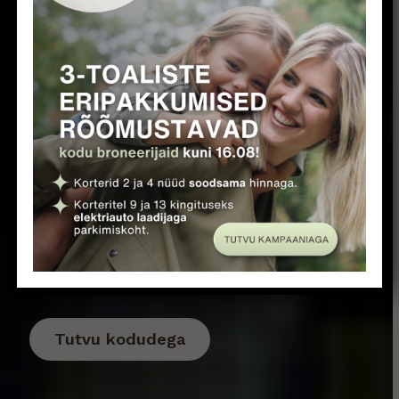
Tartus
Eripakkumised 3-toalistele
rõõmustavad kodu broneerijaid 16.
augustini
:
Korteri 9 ja 13 broneerijale
kingituseks elektrilaadijaga
parkimiskoht
Korterid 2 ja 4 nüüd soodsama
hinnaga
Tutvu kodudega