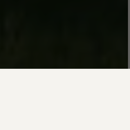
UUSARENDUS
Kodud, kus on ruumi