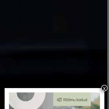
x
Parim elukeskkond