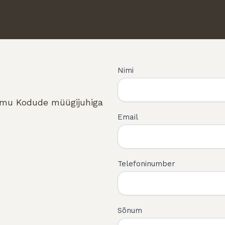
Võta
Nimi
ühendust
õmu Kodude müügijuhiga
Email
Telefoninumber
Sõnum