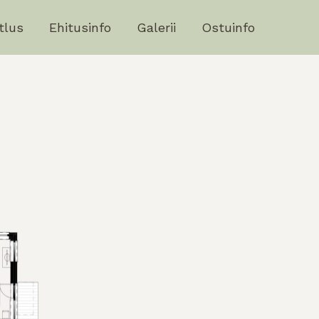
tlus
Ehitusinfo
Galerii
Ostuinfo