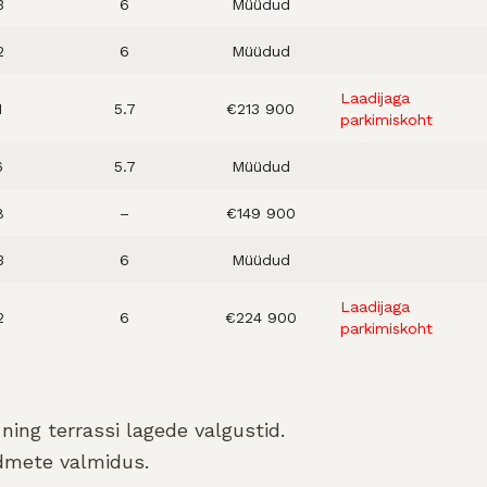
3
6
Müüdud
2
6
Müüdud
Laadijaga
1
5.7
€213 900
parkimiskoht
6
5.7
Müüdud
8
–
€149 900
3
6
Müüdud
Laadijaga
2
6
€224 900
parkimiskoht
ning terrassi lagede valgustid.
admete valmidus.