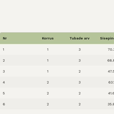
Nr
Korrus
Tubade arv
Sise­pin
1
1
3
70.
2
1
3
68.
3
1
2
47.
4
2
3
63.
5
2
2
41.
6
2
2
35.