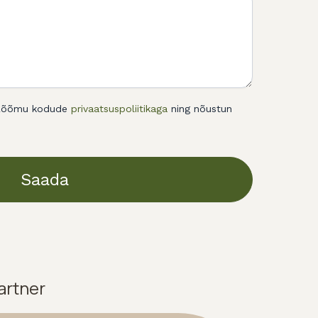
d Rõõmu kodude
privaatsuspoliitikaga
ning nõustun
Saada
artner