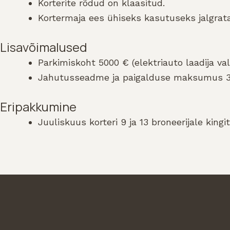
Korterite rõdud on klaasitud.
Kortermaja ees ühiseks kasutuseks jalgrata
Lisavõimalused
Parkimiskoht 5000 € (elektriauto laadija v
Jahutusseadme ja paigalduse maksumus 3000
Eripakkumine
Juuliskuus korteri 9 ja 13 broneerijale king