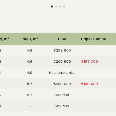
d, m²
Rõdu, m²
Hind
Eripakkumine
3
4.9
€209 900
8
4.9
€206 900
€197 000
5
4.9
Küsi pakkumist
1
5.7
€209 000
€199 000
6
5.7
Müüdud
8
–
Müüdud