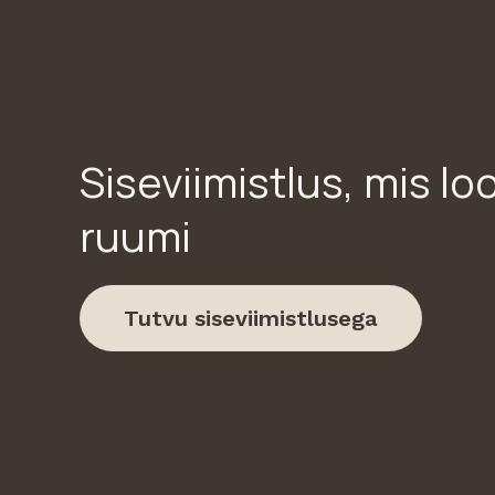
DISAIN
Siseviimistlus, mis lo
ruumi
Tutvu siseviimistlusega