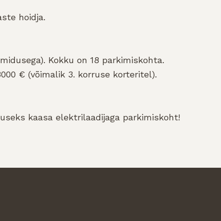
ste hoidja.
almidusega). Kokku on 18 parkimiskohta.
 € (võimalik 3. korruse korteritel).
ituseks kaasa elektrilaadijaga parkimiskoht!