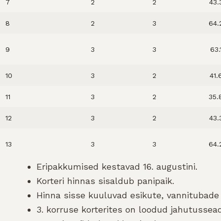
7
2
2
43.
8
2
3
64.
9
3
3
63.
10
3
2
41.
11
3
2
35.
12
3
2
43.
13
3
3
64.
Eripakkumised kestavad 16. augustini.
Korteri hinnas sisaldub panipaik.
Hinna sisse kuuluvad esikute, vannitubade 
3. korruse korterites on loodud jahutusse